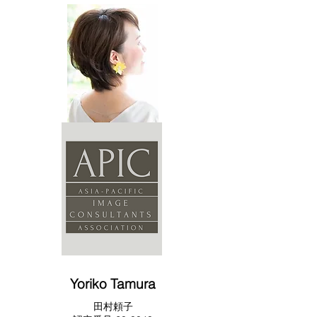
Eri Mukai
向井えり
​​認定番号 21-0052
Yoriko Tamura
​田村頼子